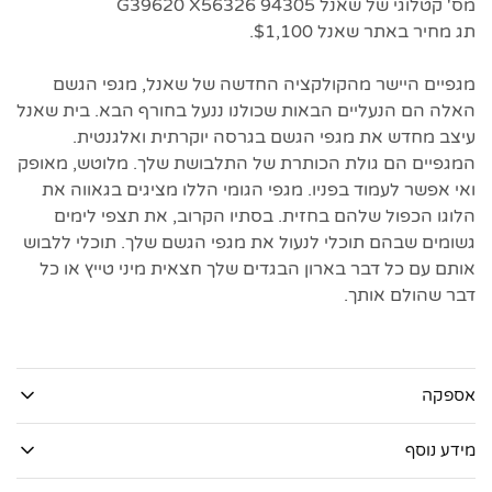
מס' קטלוגי של שאנל G39620 X56326 94305
תג מחיר באתר שאנל $1,100.
מגפיים היישר מהקולקציה החדשה של שאנל, מגפי הגשם
האלה הם הנעליים הבאות שכולנו ננעל בחורף הבא. בית שאנל
עיצב מחדש את מגפי הגשם בגרסה יוקרתית ואלגנטית.
המגפיים הם גולת הכותרת של התלבושת שלך. מלוטש, מאופק
ואי אפשר לעמוד בפניו. מגפי הגומי הללו מציגים בגאווה את
הלוגו הכפול שלהם בחזית. בסתיו הקרוב, את תצפי לימים
גשומים שבהם תוכלי לנעול את מגפי הגשם שלך. תוכלי ללבוש
אותם עם כל דבר בארון הבגדים שלך חצאית מיני טייץ או כל
דבר שהולם אותך.
אספקה
מידע נוסף