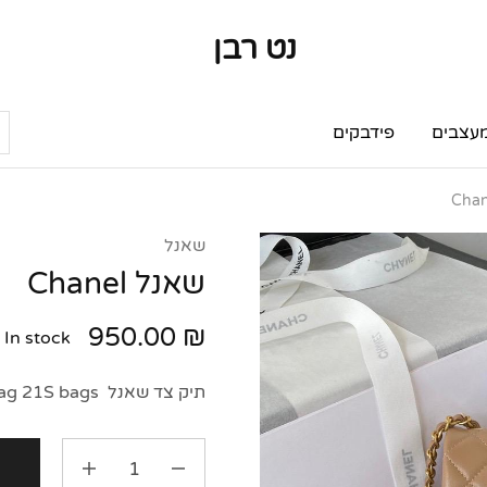
נט רבן
נט
מותגי
רבן
יוקרה
מותגי
יוקרה
עצבים
פידבקים
שאנל
שאנל Chanel
950.00
₪
In stock
תיק צד שאנל Chanel Flap Bag 21S bags.
ה