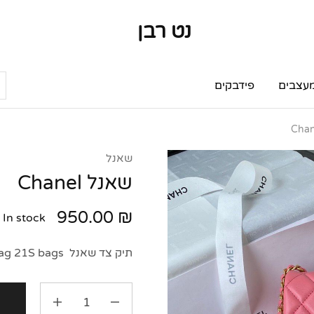
נט רבן
נט
מותגי
רבן
יוקרה
מותגי
יוקרה
עצבים
פידבקים
שאנל
שאנל Chanel
950.00
₪
In stock
תיק צד שאנל Chanel Flap Bag 21S bags.
ה