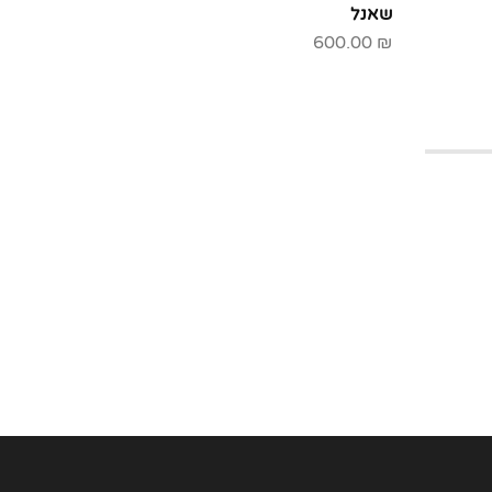
שאנל
שאנל
00.00
₪
600.00
₪