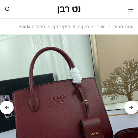
נט רבן
נט
מותגי
רבן
יוקרה
עמוד הבית
נשים
תיקים
תיקי כתף
פראדה Prada
מותגי
יוקרה