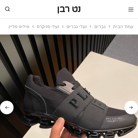
נט רבן
נט
מותגי
רבן
יוקרה
עמוד הבית
גברים
נעלי גברים
נעלי סניקרס
פיליפ פליין
מותגי
יוקרה