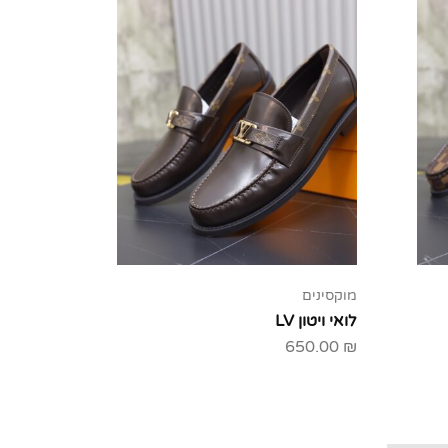
מוקסינים
תיקי כתף
לואי ויטון LV
לואי ויטון
00.00
₪
650.00
₪