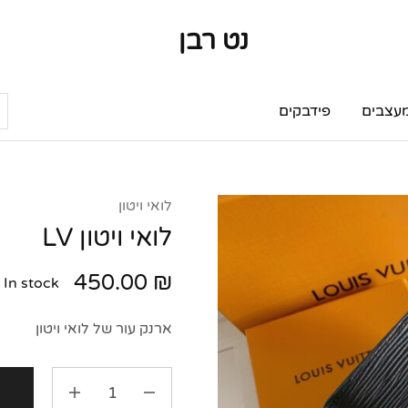
נט רבן
נט
מותגי
רבן
יוקרה
מותגי
יוקרה
עצבים
פידבקים
לואי ויטון
לואי ויטון LV
450.00
₪
In stock
ארנק עור של לואי ויטון
ה