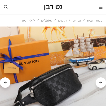
נט רבן
נט
מותגי
רבן
יוקרה
עמוד הבית
גברים
תיקים
פאוצ'ים
לואי ויטון
מותגי
יוקרה