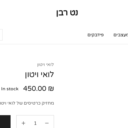
נט רבן
נט
מותגי
רבן
יוקרה
מותגי
יוקרה
עצבים
פידבקים
לואי ויטון
לואי ויטון
450.00
₪
In stock
מחזיק כרטיסים של לואי ויט
ה