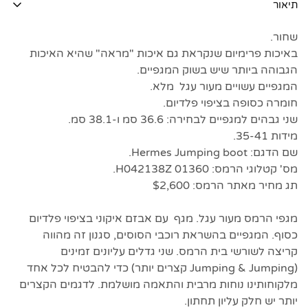
תיאור
שחור.
באיכות פרימיום שנקראת גם איכות "מראה" שהיא האיכות
הגבוהה ביותר שיש בשוק המגפיים.
המגפיים עשויים מעור עגל מלא.
חומרה כסופה בציפוי פלדיום.
שני גבהים למגפיים לבחירה: 36.6 סמ ו-38.1 סמ.
מידות 35-41.
שם הדגם: Hermes Jumping boot.
מס' קטלוגי הרמס: H042138Z 01360.
תג מחיר מאתר הרמס: $2,600
מגפי הרמס מעור עגל. מגף עם אבזם איקוני בציפוי פלדיום
כסוף. המגפיים בהשראת רוכבי הסוסים, סגנון זה מהווה
קריצה לשורשי בית הרמס. שני גדלים עליונים זמינים
(Jumping & Jumping קצרים יותר) כדי להבטיח לכל אחד
מלקוחותינו נוחות מרבית והתאמה מושלמת. לדגמים הקצרים
יותר יש חלק עליון תחתון.