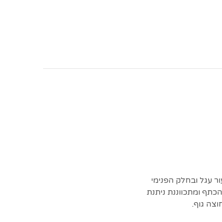
 מעור עגל ובחלק הפנימי
כתף ומתכווננת ניתנת
צה גוף.