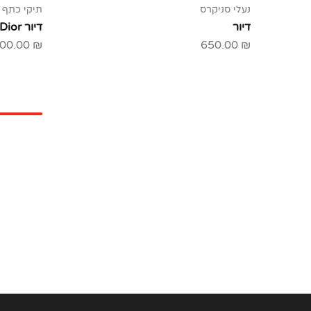
נעלי סניקרס
תיקי כתף
דיור
דיור Dior
400.00
₪
650.00
₪