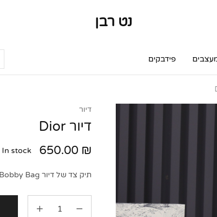
נט רבן
נט
מותגי
רבן
יוקרה
מותגי
יוקרה
עצבים
פידבקים
דיור
דיור Dior
650.00
₪
In stock
תיק צד של דיור Dior Bobby Bag.
ה