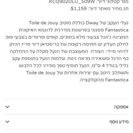
מס' קטלוגי דיור: KCQ902DLU_S09W.
תג מחיר מאתר דיור: $1,159.
נעלי העקב של Dway כוללת מוטיב Toile de Jouy
Fantastica ססגוני בפרשנות מודרנית לדוגמא האיקונית
המציגה ג'ונגל צבעוני מלא בתוכים, קופים ופרפרים בצבעי פופ.
לחלק העליון יש חתימה רקומה של כריסטיאן דיור פריז הניתן
לזיהוי מיידי. הצורה המעוצבת של הנעל מקלה על ההחלקה
כף הרגל ומשאירה מראה נינוח. שלמות הנעל בתוספת עקב
גלילי בגודל 4 ס"מ, הנעל תוסיף נופך מודרני לכל הלבוש
ותשתלב היטב עם יצירות אחרות של Toile de Jouy
Fantastica מהקולקציה.
אספקה
מידע נוסף