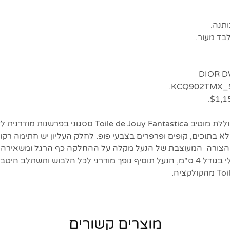
ותנה.
בד מעור.
נעלי העקב של Dway כוללת מוטיב Toile de Jouy Fantastica ססגונ
לא בתוכים, קופים ופרפרים בצבעי פופ. לחלק העליון יש חתימה רקו
די. הצורה המעוצבת של הנעל מקלה על ההחלקה כף הרגל ומשאירה 
הנעל בתוספת עקב גלילי בגודל 4 ס"מ, הנעל תוסיף נופך מודרני לכל הלבוש ותש
קציה.
מוצרים קשורים