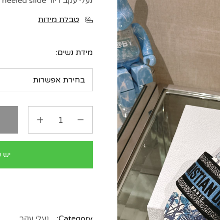
נעלי עקב דיור DIOR dway heeled slide
טבלת מידות
מידת נשים:
ה
יש 
Category:
נעלי עקב