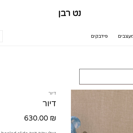
נט רבן
נט
מותגי
רבן
יוקרה
מותגי
יוקרה
עצבים
פידבקים
דיור
דיור
630.00
₪