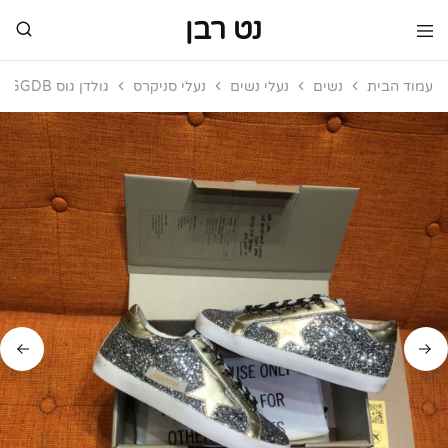
נט רבן
נט
מותגי
רבן
יוקרה
עמוד הבית
נשים
נעלי נשים
נעלי סניקרס
גולדן גוס GGDB
מותגי
יוקרה