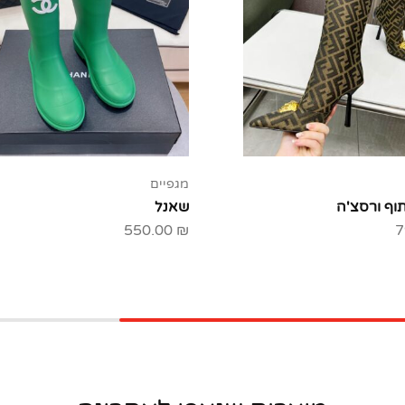
מגפיים
וף ורסצ'ה
שאנל
550.00
₪
7