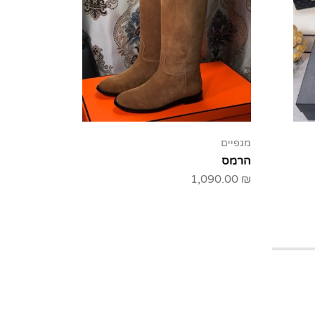
מגפיים
מגפיים
הרמס
קלואה
00.00
₪
1,090.00
₪