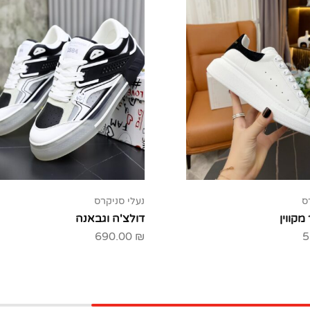
ס
נעלי סניקרס
קווין
דולצ'ה וגבאנה
690.00
₪
5