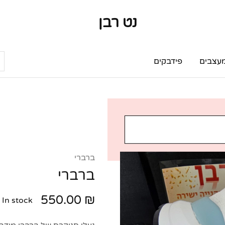
נט רבן
נט
מותגי
רבן
יוקרה
מותגי
יוקרה
עצבים
פידבקים
ברברי
ברברי
550.00
₪
In stock