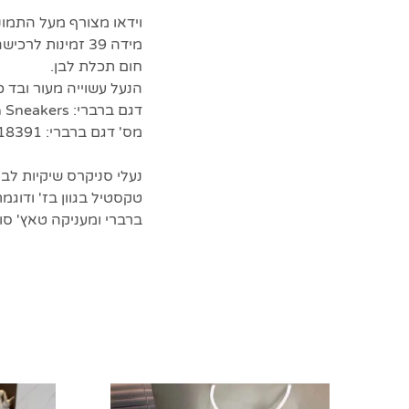
וידאו מצורף מעל התמונ
מידה 39 זמינות לרכישה מיידית.
חום תכלת לבן.
הנעל עשוייה מעור ובד כ
דגם ברברי: Mesh, Suede and Vintage Check Cotton Sneakers.
מס' דגם ברברי: 80518391
טקסטיל בגוון בז' ודוג
ברברי ומעניקה טאץ' סופ