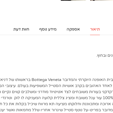
תיאור
אספקה
מידע נוסף
חוות דעת
תיק הקסטה האייקוני מבית האופנה היוקרתי והמדובר ta
לאחד האהובים בקרב אושיות הסטייל המשפיעות בעולם. עיצובי המ
קדקני בעורות משובחים לצד אטיטיוד מודרני ומשלבים קווים נקיים 
איטלקית. דגם זה עשוי 100% עור עגל משובח ומציג צללית קלועה המעניקה לו לוק
 ארוכה ומתכווננת וחלוקתו מציעה תא מרווח שיכיל בקלות את כל חפ
מדובר בפריט-על נוטף סטייל שיגרור אחריו שלל מחמאות ואשר יעני