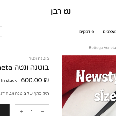
נט רבן
נט
מותגי
רבן
יוקרה
מותגי
יוקרה
עצבים
פידבקים
בוטגה ונטה
בוטגה ונטה Bottega Veneta
600.00
₪
In stock
תיק כתף של בוטגה ונטה דגם: קסטה  Cassette bag
ה