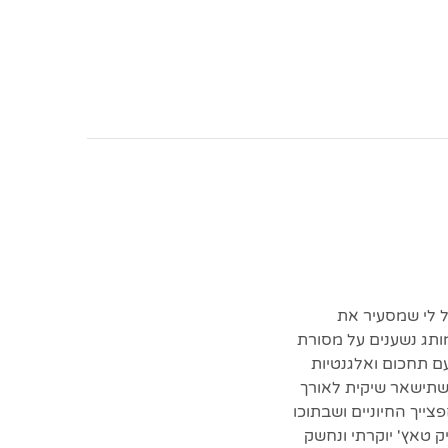
Bottega Vene בראשותו של דניאל לי שמסעיר את
ותג נשענים על מסורת
עם תחכום ואלגנטיות
 וטרנדי שתישאר שיקית לאורך
צייך החיוניים ושבתוכו
ק טאץ' יוקרתי ונחשק