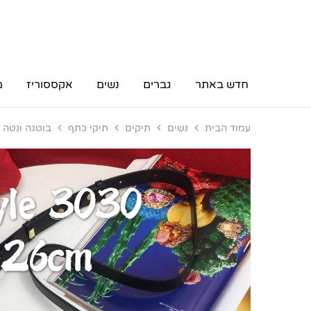
חדש באתר
גברים
נשים
אקססוריז
מ
עמוד הבית
נשים
תיקים
תיקי כתף
בוטגה ונטה Bottega Veneta