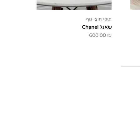
תיקי חוצי גוף
תיקי כתף
שאנל Chanel
לואי ויטון
00.00
₪
600.00
₪