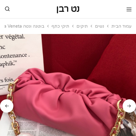
נט רבן
נט
מותגי
רבן
יוקרה
עמוד הבית
נשים
תיקים
תיקי כתף
בוטגה ונטה Bottega Veneta
מותגי
יוקרה