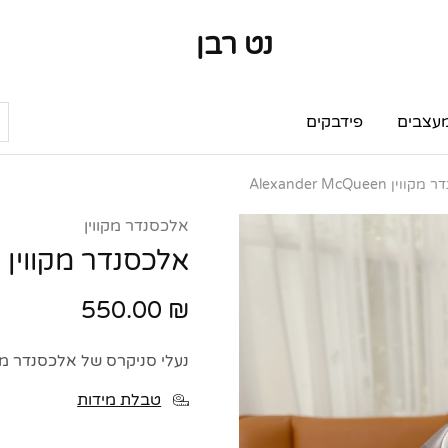
נט רבן
נט
מותגי
רבן
יוקרה
מותגי
יוקרה
עצבים
פידבקים
ן Alexander McQueen
אלכסנדר מקווין
אלכסנדר מקווין Alexander McQueen
550.00
₪
נעלי סניקרס של אלכסנדר מקווין er McQueen Sneakers
טבלת מידות