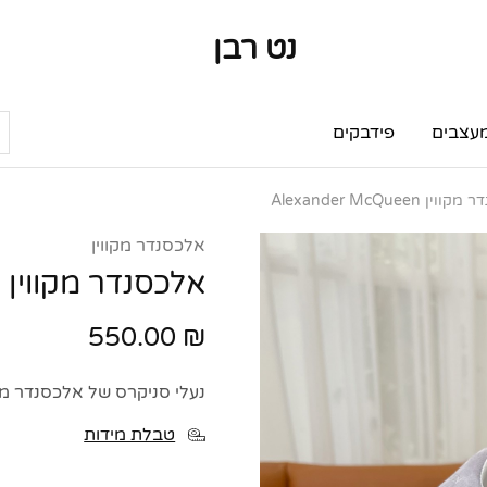
נט רבן
נט
מותגי
רבן
יוקרה
מותגי
יוקרה
עצבים
פידבקים
ן Alexander McQueen
אלכסנדר מקווין
אלכסנדר מקווין Alexander McQueen
550.00
₪
נעלי סניקרס של אלכסנדר מקווין er McQueen Sneakers
טבלת מידות