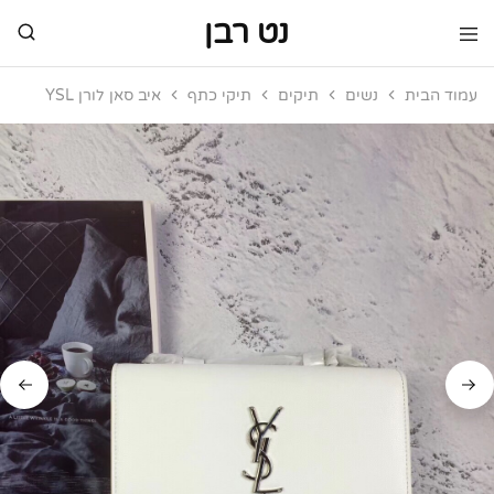
נט רבן
נט
מותגי
רבן
יוקרה
עמוד הבית
נשים
תיקים
תיקי כתף
איב סאן לורן YSL
מותגי
יוקרה