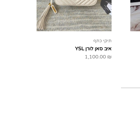
תיקי כתף
תיקי חוצי 
איב סאן לורן YSL
איב סאן לור
00.00
₪
1,100.00
₪