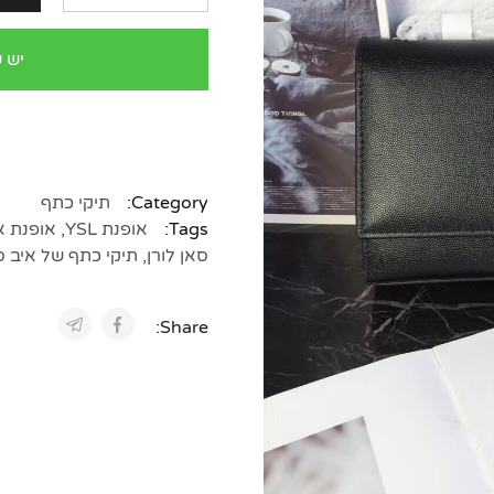
יש 
Category:
תיקי כתף
Tags:
אופנת YSL
,
אופנת אי
סאן לורן
,
תיקי כתף של איב סא
Share: