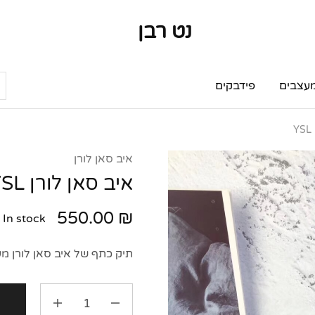
נט רבן
נט
מותגי
רבן
יוקרה
מותגי
יוקרה
עצבים
פידבקים
Y
איב סאן לורן
איב סאן לורן YSL
550.00
₪
In stock
תיק כתף של איב סאן לורן מ
ה