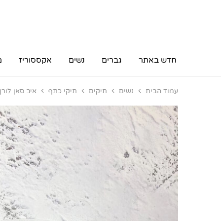
חדש באתר
גברים
נשים
אקססוריז
מ
עמוד הבית
נשים
תיקים
תיקי כתף
איב סאן לורן SL