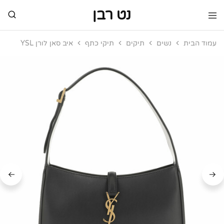
נט רבן
נט
מותגי
רבן
יוקרה
עמוד הבית
נשים
תיקים
תיקי כתף
איב סאן לורן YSL
מותגי
יוקרה