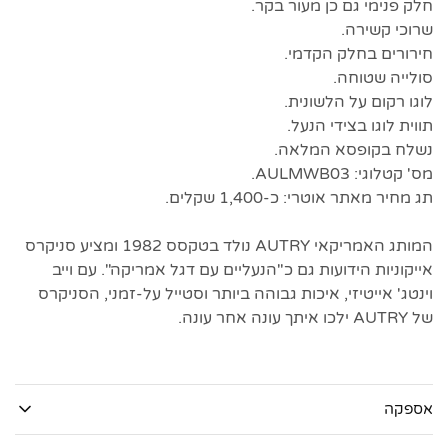
חלק פנימי גם כן מעור בקר.
שרוכי קשירה.
חירורים בחלק הקדמי.
סולייה שטוחה.
לוגו רקום על הלשונית.
תווית לוגו בצידי הנעל.
נשלח בקופסא המלאה.
מס' קטלוגי: AULMWB03.
תג מחיר מאתר אוטרי: כ-1,400 שקלים.
המותג האמריקאי AUTRY נולד בטקסס 1982 ומציע סניקרס
אייקוניות הידועות גם כ"הנעליים עם דגל אמריקה". עם וייב
וינטג' אייטיזי, איכות גבוהה ביותר וסטייל על-זמני, הסניקרס
של AUTRY ילכו איתך עונה אחר עונה.
אספקה