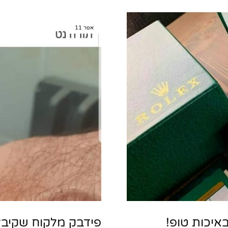
אפר
11
איכות טופ!
פידבק מלקוח שקיבל ש