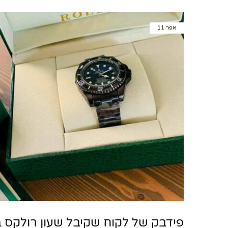
אפר
11
פידבק של לקוח שקיבל שעון רולקס ב