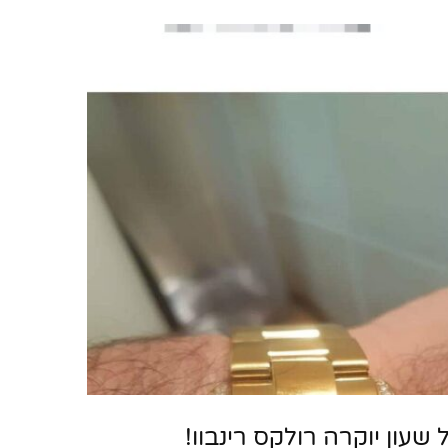
עון יוקרה רולקס רינבוו!