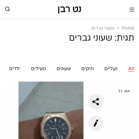
נט רבן
נט
מותגי
רבן
יוקרה
מותגי
Home
שעוני גברים
יוקרה
תגית:
שעוני גברים
All
נעליים
תיקים
שעונים
מעילים
ילדים
אפר
11