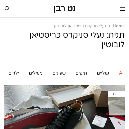
נט רבן
נט
מותגי
רבן
יוקרה
מותגי
Home
נעלי סניקרס כריסטיאן לובוטין
יוקרה
תגית:
נעלי סניקרס כריסטיאן
לובוטין
All
נעליים
תיקים
שעונים
מעילים
ילדים
יונ
12