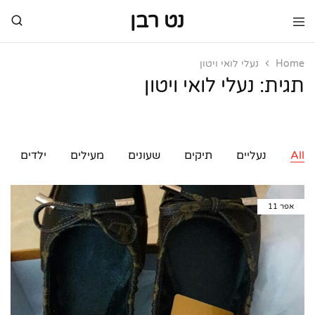
נט רבן
נט
מותגי
רבן
יוקרה
מותגי
Home
נעלי לואי ויטון
יוקרה
תגית:
נעלי לואי ויטון
All
נעליים
תיקים
שעונים
מעילים
ילדים
אפר
11