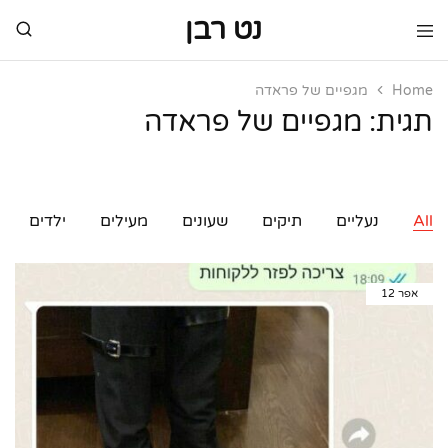
נט רבן
נט
מותגי
רבן
יוקרה
מותגי
Home
מגפיים של פראדה
יוקרה
תגית:
מגפיים של פראדה
All
נעליים
תיקים
שעונים
מעילים
ילדים
אפר
12