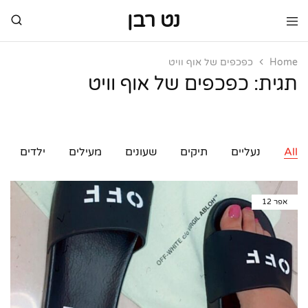
נט רבן
נט
מותגי
רבן
יוקרה
מותגי
Home
כפכפים של אוף וויט
יוקרה
תגית:
כפכפים של אוף וויט
All
נעליים
תיקים
שעונים
מעילים
ילדים
אפר
12