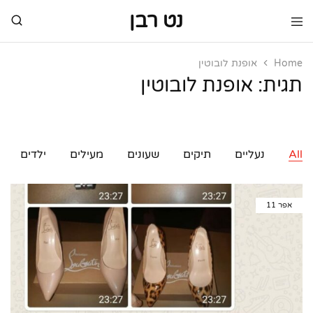
נט רבן
נט
מותגי
רבן
יוקרה
מותגי
Home
אופנת לובוטין
יוקרה
תגית:
אופנת לובוטין
All
נעליים
תיקים
שעונים
מעילים
ילדים
אפר
11