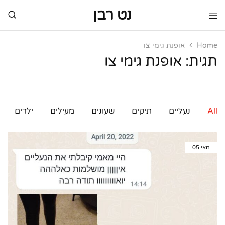
נט רבן
נט
מותגי
רבן
יוקרה
מותגי
Home
אופנת גימי צו
יוקרה
תגית:
אופנת גימי צו
All
נעליים
תיקים
שעונים
מעילים
ילדים
מאי
05