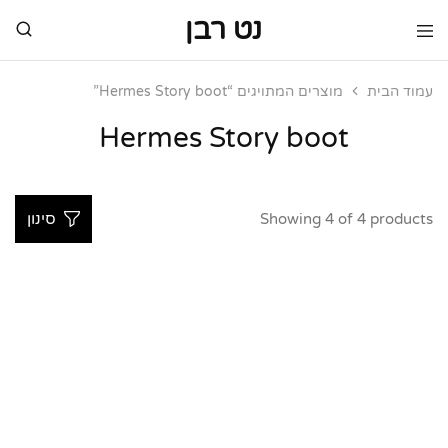
נט רבן
נט
מותגי
רבן
יוקרה
מותגי
עמוד הבית
מוצרים המתויגים “Hermes Story boot”
יוקרה
Hermes Story boot
Showing
4
of
4
products