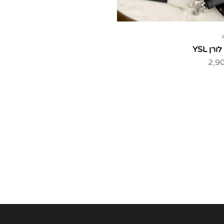
רן YSL
2,9