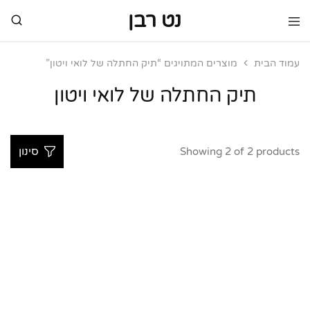
נט רבן
נט
מותגי
רבן
יוקרה
מותגי
עמוד הבית
מוצרים המתויגים “תיק החתלה של לואי ויטון”
יוקרה
תיק החתלה של לואי ויטון
Showing
2
of
2
products