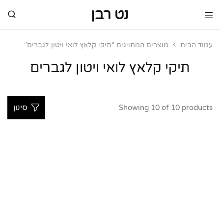
נט רבן
נט
מותגי
רבן
יוקרה
מותגי
עמוד הבית
מוצרים המתויגים “תיקי קלאץ לואי ויטון לגברים”
יוקרה
תיקי קלאץ לואי ויטון לגברים
Showing
10
of
10
products