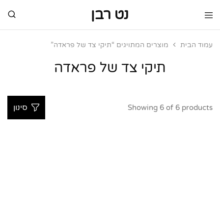
נט רבן
נט
מותגי
רבן
יוקרה
מותגי
עמוד הבית
מוצרים המתויגים “תיקי צד של פראדה”
יוקרה
תיקי צד של פראדה
Showing
6
of
6
products