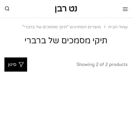
נט רבן
נט
מותגי
רבן
יוקרה
מותגי
עמוד הבית
מוצרים המתויגים “תיקי מסמכים של ברברי”
יוקרה
תיקי מסמכים של ברברי
Showing
2
of
2
products