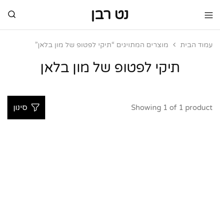
נט רבן
נט
מותגי
רבן
יוקרה
מותגי
עמוד הבית
מוצרים המתויגים “תיקי לפטופ של מון בלאן”
יוקרה
תיקי לפטופ של מון בלאן
Showing
1
of
1
product