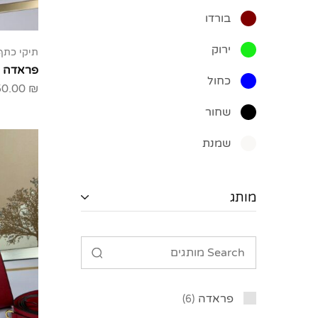
בורדו
ירוק
תיקי כתף
פראדה Prada
כחול
50.00
₪
שחור
שמנת
מותג
פראדה
6