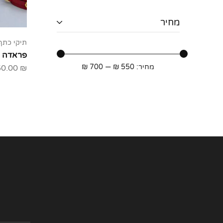
מחיר
תיקי כתף
פראדה Prada
מחיר:
550 ₪
—
700 ₪
50.00
₪