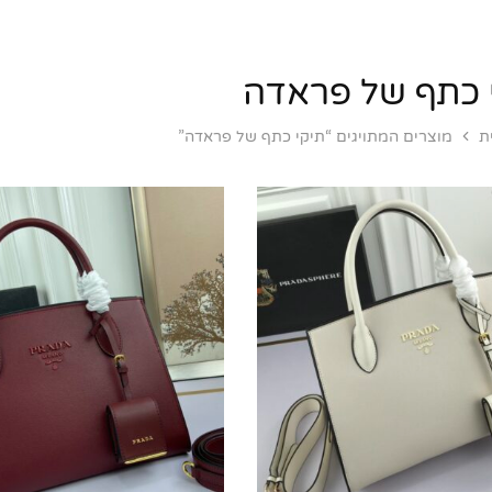
 כתף של פראדה
ת
מוצרים המתויגים “תיקי כתף של פראדה”