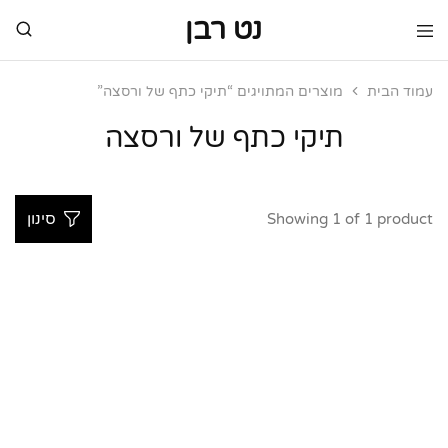
נט רבן
נט
מותגי
רבן
יוקרה
מותגי
עמוד הבית
מוצרים המתויגים “תיקי כתף של ורסצה”
יוקרה
תיקי כתף של ורסצה
Showing
1
of
1
product