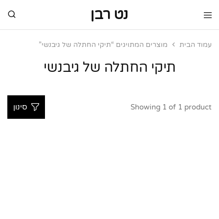
נט רבן
נט
מותגי
רבן
יוקרה
מותגי
עמוד הבית
מוצרים המתויגים “תיקי החתלה של גיבנשי”
יוקרה
תיקי החתלה של גיבנשי
Showing
1
of
1
product