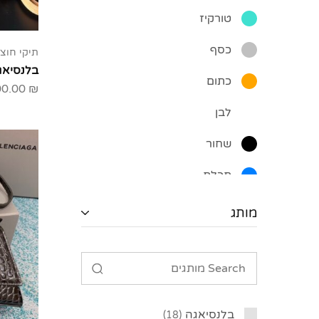
טורקיז
כסף
תיקי חוצי
בלנסיאג
כתום
00.00
₪
לבן
שחור
תכלת
מותג
בלנסיאגה
18