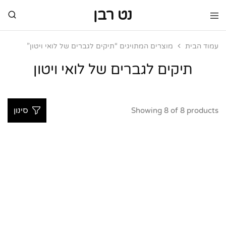
נט רבן
נט
מותגי
רבן
יוקרה
מותגי
עמוד הבית
מוצרים המתויגים “תיקים לגברים של לואי ויטון”
יוקרה
תיקים לגברים של לואי ויטון
Showing
8
of
8
products