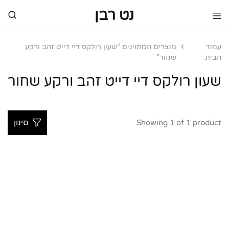
נט רבן
נט
מותגי
רבן
יוקרה
מותגי
עמוד
מוצרים המתויגים “שעון רולקס דיי דייט זהב ורקע
יוקרה
הבית
שחור”
שעון רולקס דיי דייט זהב ורקע שחור
Showing
1
of
1
product