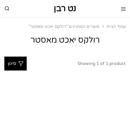
נט רבן
נט
מותגי
רבן
יוקרה
מותגי
עמוד הבית
מוצרים המתויגים “רולקס יאכט מאסטר”
יוקרה
רולקס יאכט מאסטר
Showing
1
of
1
product