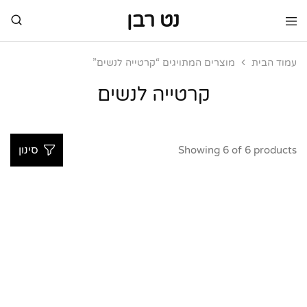
נט רבן
נט
מותגי
רבן
יוקרה
מותגי
עמוד הבית
מוצרים המתויגים “קרטייה לנשים”
יוקרה
קרטייה לנשים
Showing
6
of
6
products