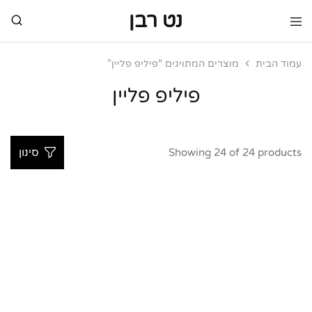
נט רבן
נט
מותגי
רבן
יוקרה
מותגי
עמוד הבית
מוצרים המתויגים “פיליפ פליין”
יוקרה
פיליפ פליין
Showing
24
of
24
products