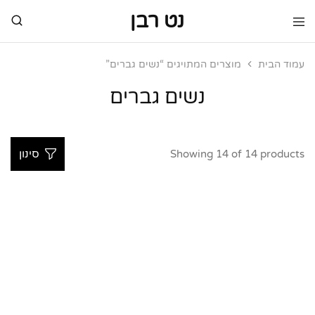
נט רבן
נט
מותגי
רבן
יוקרה
מותגי
עמוד הבית
מוצרים המתויגים “נשים גברים”
יוקרה
נשים גברים
Showing
14
of
14
products