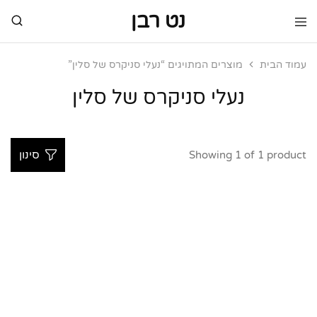
נט רבן
נט
מותגי
רבן
יוקרה
מותגי
עמוד הבית
מוצרים המתויגים “נעלי סניקרס של סלין”
יוקרה
נעלי סניקרס של סלין
Showing
1
of
1
product