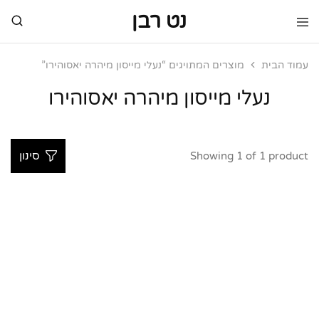
נט רבן
נט
מותגי
רבן
יוקרה
מותגי
עמוד הבית
מוצרים המתויגים “נעלי מייסון מיהרה יאסוהירו”
יוקרה
נעלי מייסון מיהרה יאסוהירו
Showing
1
of
1
product